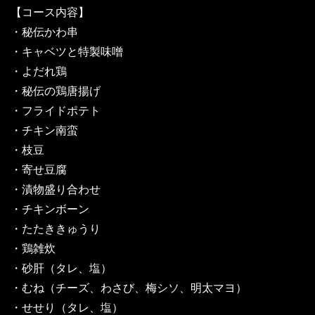
【コース内容】
・秘伝かわ串
・キャベツと特製味噌
・よだれ鶏
・秘伝の鶏唐揚げ
・フライドポテト
・チキン南蛮
・枝豆
・寄せ豆腐
・漬物盛り合わせ
・チキンボーン
・たたききゅうり
・鶏雑炊
・砂肝（タレ、塩）
・むね（チーズ、わさび、梅シソ、明太マヨ）
・せせり（タレ、塩）