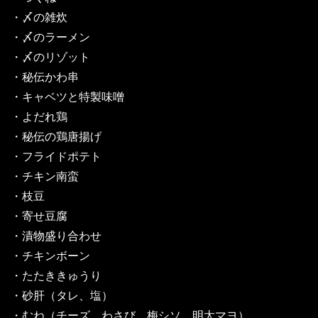
・〆の雑炊
・〆のラーメン
・〆のリゾット
・秘伝かわ串
・キャベツと特製味噌
・よだれ鶏
・秘伝の鶏唐揚げ
・フライドポテト
・チキン南蛮
・枝豆
・寄せ豆腐
・漬物盛り合わせ
・チキンボーン
・たたききゅうり
・砂肝（タレ、塩）
・むね（チーズ、わさび、梅シソ、明太マヨ）