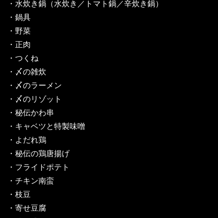
・水炊き鍋（水炊き／トマト鍋／辛炊き鍋）
・鍋具
・野菜
・正肉
・つくね
・〆の雑炊
・〆のラーメン
・〆のリゾット
・秘伝かわ串
・キャベツと特製味噌
・よだれ鶏
・秘伝の鶏唐揚げ
・フライドポテト
・チキン南蛮
・枝豆
・寄せ豆腐