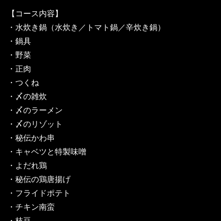
【コース内容】
・水炊き鍋（水炊き／トマト鍋／辛炊き鍋）
・鍋具
・野菜
・正肉
・つくね
・〆の雑炊
・〆のラーメン
・〆のリゾット
・秘伝かわ串
・キャベツと特製味噌
・よだれ鶏
・秘伝の鶏唐揚げ
・フライドポテト
・チキン南蛮
・枝豆