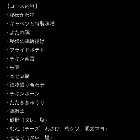
【コース内容】
・秘伝かわ串
・キャベツと特製味噌
・よだれ鶏
・秘伝の鶏唐揚げ
・フライドポテト
・チキン南蛮
・枝豆
・寄せ豆腐
・漬物盛り合わせ
・チキンボーン
・たたききゅうり
・鶏雑炊
・砂肝（タレ、塩）
・むね（チーズ、わさび、梅シソ、明太マヨ）
・せせり（タレ、塩）